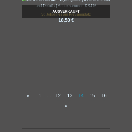
AUSVERKAUFT
St. Johannes am Preysingplatz
18,50 €
«
1
…
12
13
14
15
16
»