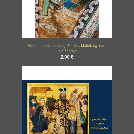
Weihnachtsdarstellung, Fresko / Malmkrog, rum.
Mălâncrav
2,00 €