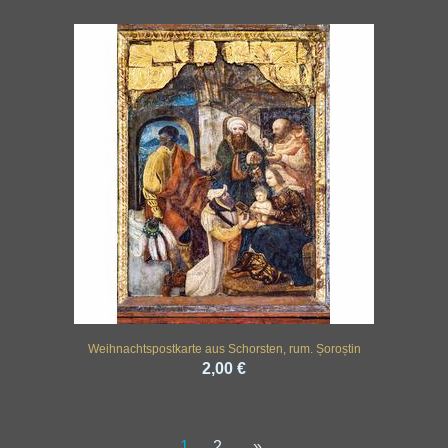
Weihnachtspostkarte aus Schorsten, rum. Șoroștin
2,00 €
1
2
»